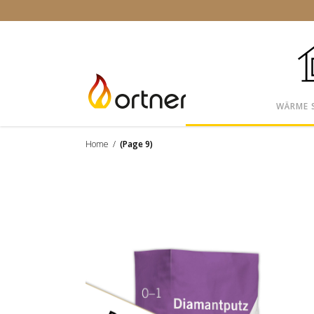
WÄRME 
Home
/
(Page 9)