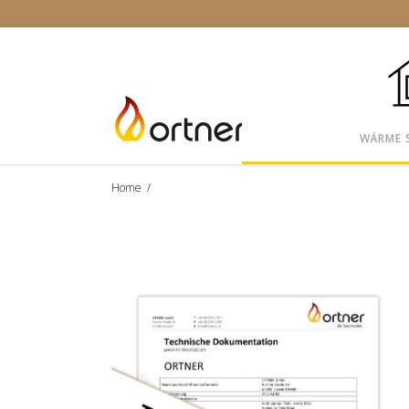
WÄRME 
Home
/