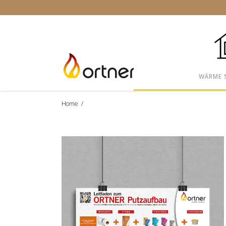
WÄRME 
Home
/