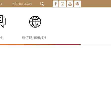
HE
HAFNER-LOGIN
OG
UNTERNEHMEN