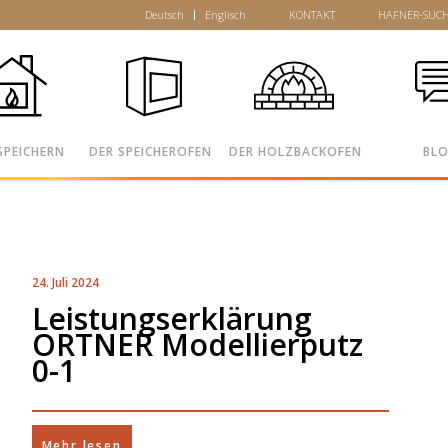
Deutsch
Englisch
KONTAKT
HAFNER-SUC
SPEICHERN
DER SPEICHEROFEN
DER HOLZBACKOFEN
BL
24. Juli 2024
Leistungserklärung
ORTNER Modellierputz
0-1
Mehr lesen