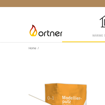
WÄRME 
Home
/