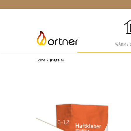
WÄRME 
Home
/
(Page 4)