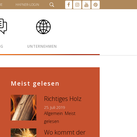
HE
HAFNER-LOGIN
OG
UNTERNEHMEN
Meist gelesen
Richtiges Holz
25. Juli 2019
Allgemein
,
Meist
gelesen
Wo kommt der