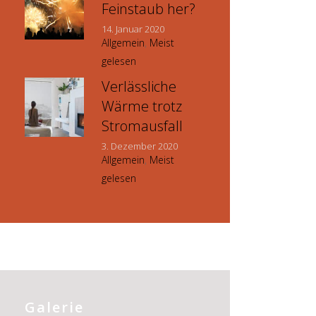
Feinstaub her?
14. Januar 2020
Allgemein
,
Meist
gelesen
Verlässliche
Wärme trotz
Stromausfall
3. Dezember 2020
Allgemein
,
Meist
gelesen
Galerie