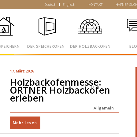
Deutsch
Englisch
KONTAKT
HAFNER-SUC
SPEICHERN
DER SPEICHEROFEN
DER HOLZBACKOFEN
BL
17. März 2026
Holzbackofenmesse:
ORTNER Holzbacköfen
erleben
Allgemein
Mehr lesen