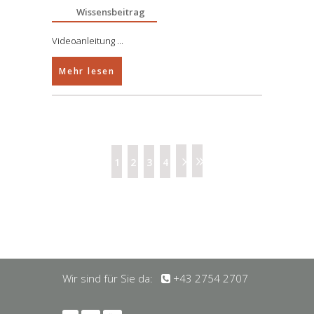
Wissensbeitrag
Videoanleitung
Mehr lesen
1
2
3
4
Wir sind für Sie da:
+43 2754 2707