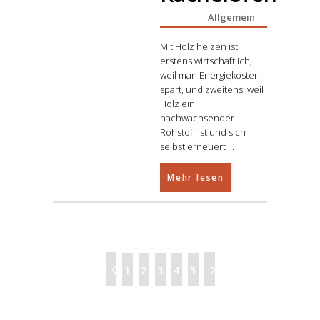
Allgemein
Mit Holz heizen ist
erstens wirtschaftlich,
weil man Energiekosten
spart, und zweitens, weil
Holz ein
nachwachsender
Rohstoff ist und sich
selbst erneuert
Mehr lesen
1
2
3
4
5