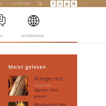
HE
HAFNER-LOGIN
OG
UNTERNEHMEN
Meist gelesen
Richtiges Holz
25. Juli 2019
Allgemein
,
Meist
gelesen
Wo kommt der