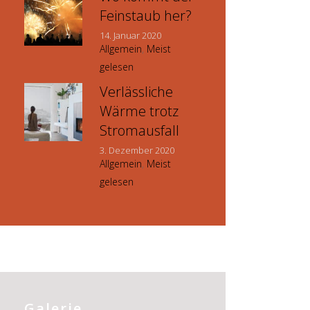
Feinstaub her?
14. Januar 2020
Allgemein
,
Meist
gelesen
Verlässliche
Wärme trotz
Stromausfall
3. Dezember 2020
Allgemein
,
Meist
gelesen
Galerie