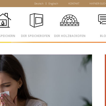
Deutsch
Englisch
KONTAKT
HAFNER-SUC
SPEICHERN
DER SPEICHEROFEN
DER HOLZBACKOFEN
BL